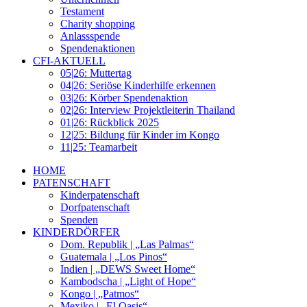
Testament
Charity shopping
Anlassspende
Spendenaktionen
CFI-AKTUELL
05|26: Muttertag
04|26: Seriöse Kinderhilfe erkennen
03|26: Körber Spendenaktion
02|26: Interview Projektleiterin Thailand
01|26: Rückblick 2025
12|25: Bildung für Kinder im Kongo
11|25: Teamarbeit
HOME
PATENSCHAFT
Kinderpatenschaft
Dorfpatenschaft
Spenden
KINDERDÖRFER
Dom. Republik | „Las Palmas“
Guatemala | „Los Pinos“
Indien | „DEWS Sweet Home“
Kambodscha | „Light of Hope“
Kongo | „Patmos“
Mexiko | „El Oasis“