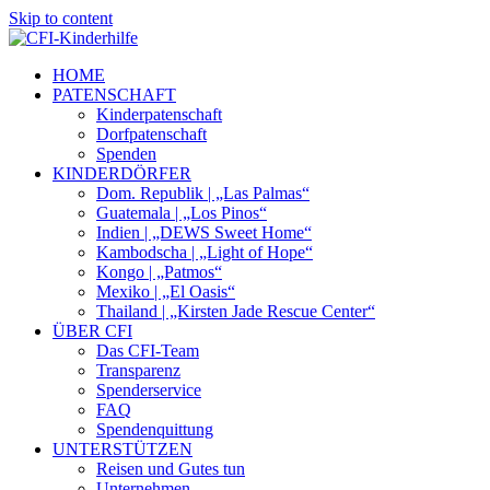
Skip to content
HOME
PATENSCHAFT
Kinderpatenschaft
Dorfpatenschaft
Spenden
KINDERDÖRFER
Dom. Republik | „Las Palmas“
Guatemala | „Los Pinos“
Indien | „DEWS Sweet Home“
Kambodscha | „Light of Hope“
Kongo | „Patmos“
Mexiko | „El Oasis“
Thailand | „Kirsten Jade Rescue Center“
ÜBER CFI
Das CFI-Team
Transparenz
Spenderservice
FAQ
Spendenquittung
UNTERSTÜTZEN
Reisen und Gutes tun
Unternehmen