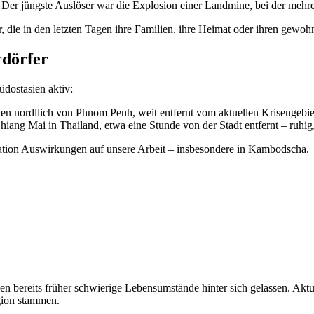
ft. Der jüngste Auslöser war die Explosion einer Landmine, bei der mehr
 die in den letzten Tagen ihre Familien, ihre Heimat oder ihren gewohn
rdörfer
üdostasien aktiv:
en nordllich von Phnom Penh, weit entfernt vom aktuellen Krisengebie
iang Mai in Thailand, etwa eine Stunde von der Stadt entfernt – ruhig
ituation Auswirkungen auf unsere Arbeit – insbesondere in Kambodscha.
en bereits früher schwierige Lebensumstände hinter sich gelassen. Akt
gion stammen.