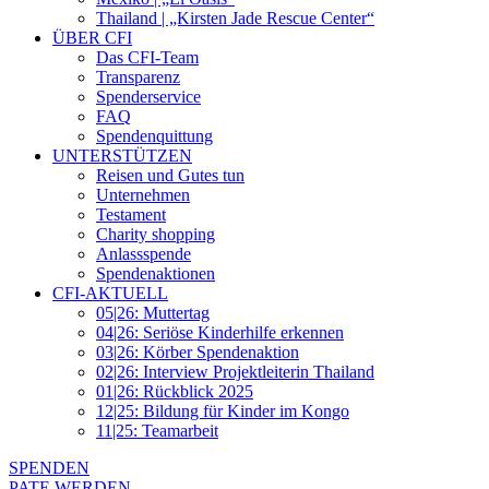
Thailand | „Kirsten Jade Rescue Center“
ÜBER CFI
Das CFI-Team
Transparenz
Spenderservice
FAQ
Spendenquittung
UNTERSTÜTZEN
Reisen und Gutes tun
Unternehmen
Testament
Charity shopping
Anlassspende
Spendenaktionen
CFI-AKTUELL
05|26: Muttertag
04|26: Seriöse Kinderhilfe erkennen
03|26: Körber Spendenaktion
02|26: Interview Projektleiterin Thailand
01|26: Rückblick 2025
12|25: Bildung für Kinder im Kongo
11|25: Teamarbeit
SPENDEN
PATE WERDEN