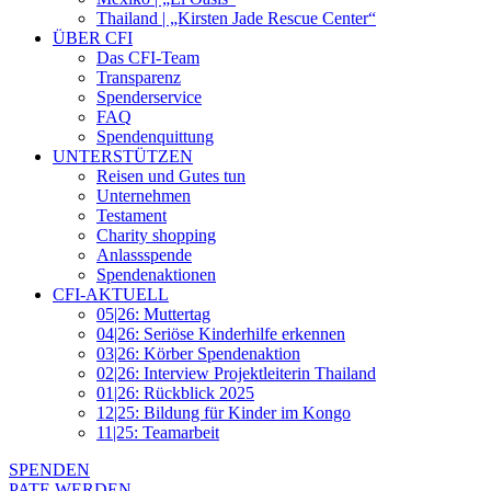
Thailand | „Kirsten Jade Rescue Center“
ÜBER CFI
Das CFI-Team
Transparenz
Spenderservice
FAQ
Spendenquittung
UNTERSTÜTZEN
Reisen und Gutes tun
Unternehmen
Testament
Charity shopping
Anlassspende
Spendenaktionen
CFI-AKTUELL
05|26: Muttertag
04|26: Seriöse Kinderhilfe erkennen
03|26: Körber Spendenaktion
02|26: Interview Projektleiterin Thailand
01|26: Rückblick 2025
12|25: Bildung für Kinder im Kongo
11|25: Teamarbeit
SPENDEN
PATE WERDEN