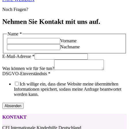
Noch Fragen?
Nehmen Sie Kontakt mit uns auf.
Name
*
Vorname
Nachname
E-Mail-Adresse
*
Was können wir für Sie tun?
können
DSGVO-Einverständnis
*
wir
DSGVO-
Ich willige ein, dass diese Website meine übermittelten
Einverständnis
Informationen speichert, sodass meine Anfrage beantwortet
werden kann.
Absenden
KONTAKT
CFI Internationale Kinderhilfe Deutschland