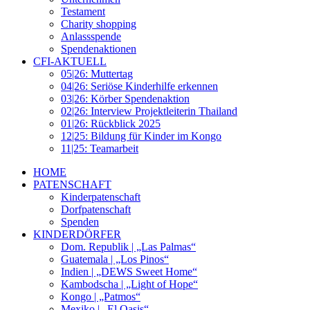
Testament
Charity shopping
Anlassspende
Spendenaktionen
CFI-AKTUELL
05|26: Muttertag
04|26: Seriöse Kinderhilfe erkennen
03|26: Körber Spendenaktion
02|26: Interview Projektleiterin Thailand
01|26: Rückblick 2025
12|25: Bildung für Kinder im Kongo
11|25: Teamarbeit
HOME
PATENSCHAFT
Kinderpatenschaft
Dorfpatenschaft
Spenden
KINDERDÖRFER
Dom. Republik | „Las Palmas“
Guatemala | „Los Pinos“
Indien | „DEWS Sweet Home“
Kambodscha | „Light of Hope“
Kongo | „Patmos“
Mexiko | „El Oasis“