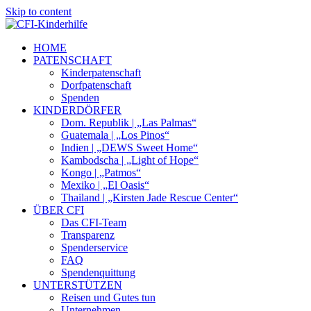
Skip to content
HOME
PATENSCHAFT
Kinderpatenschaft
Dorfpatenschaft
Spenden
KINDERDÖRFER
Dom. Republik | „Las Palmas“
Guatemala | „Los Pinos“
Indien | „DEWS Sweet Home“
Kambodscha | „Light of Hope“
Kongo | „Patmos“
Mexiko | „El Oasis“
Thailand | „Kirsten Jade Rescue Center“
ÜBER CFI
Das CFI-Team
Transparenz
Spenderservice
FAQ
Spendenquittung
UNTERSTÜTZEN
Reisen und Gutes tun
Unternehmen